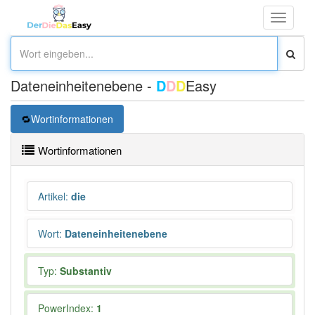
Toggle
navigati
Dateneinheitenebene -
D
D
D
Easy
Wortinformationen
Wortinformationen
Artikel
:
die
Wort
:
Dateneinheitenebene
Typ:
Substantiv
PowerIndex:
1