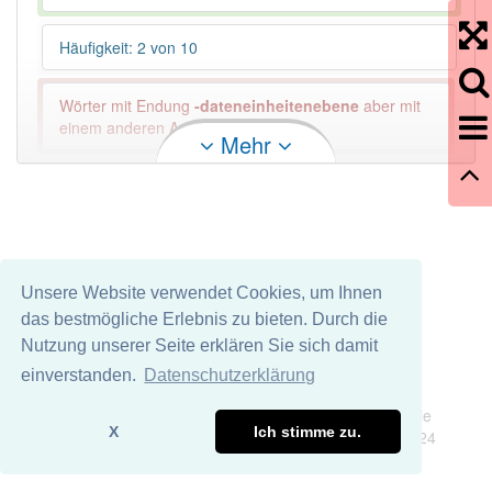
Häufigkeit: 2 von 10
Wörter mit Endung
-dateneinheitenebene
aber mit
einem anderen Artikel: -1
Mehr
95% unserer Spielapp-Nutzer haben den Artikel
korrekt erraten.
Unsere Website verwendet Cookies, um Ihnen
das bestmögliche Erlebnis zu bieten. Durch die
Nutzung unserer Seite erklären Sie sich damit
einverstanden.
Datenschutzerklärung
Impressum
Datenschutz
Wir übernehmen keine Garantie und keine Haftung für die
X
Ich stimme zu.
Richtigkeit und Vollständigkeit dieser Seite. DDDEasy 2024