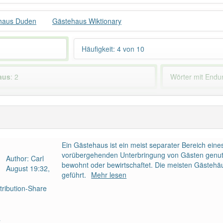
haus Duden
Gästehaus Wiktionary
Häufigkeit: 4 von 10
aus
: 2
Wörter mit End
 haben den Artikel korrekt erraten.
Ein Gästehaus ist ein meist separater Bereich ein
vorübergehenden Unterbringung von Gästen genutz
Author: Carl
bewohnt oder bewirtschaftet. Die meisten Gästeh
August 19:32,
geführt.
Mehr lesen
ribution-Share
a