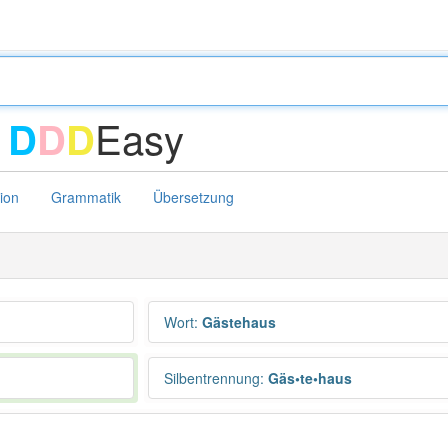
-
Easy
D
D
D
tion
Grammatik
Übersetzung
Wort
:
Gästehaus
Silbentrennung
:
Gäs•te•haus