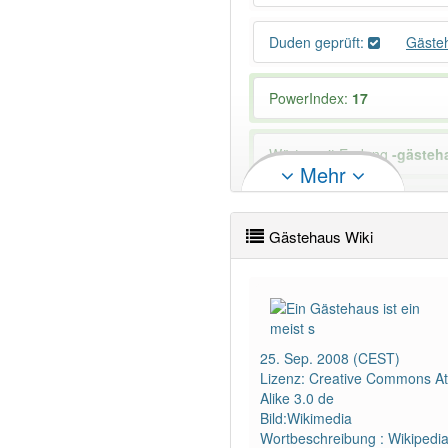
Duden geprüft:
Gäste
PowerIndex:
17
Wörter mit Endung
-gästeh
Mehr
93% unserer Spielapp-Nutzer
Gästehaus Wiki
25. Sep. 2008 (CEST)
Lizenz: Creative Commons Att
Alike 3.0 de
Bild:Wikimedia
Wortbeschreibung : Wikipedi