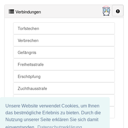
Zuchthaus
Knast
Zuchthaus
Loch
Verbindungen
Zuchthaus
Kittchen
Zuchthaus
Hafthaus
Torfstechen
Zuchthaus
Strafvollzugsanstalt
Verbrechen
Zuchthaus
JVA
Gefängnis
Zuchthaus
Haftanstalt
Zuchthaus
schwedische Gardinen
Freiheitsstrafe
Zuchthaus
Kerker
Erschöpfung
Zuchthaus
Bunker
Zuchthausstrafe
Zuchthaus
Strafanstalt
Todesstrafe
Unsere Website verwendet Cookies, um Ihnen
Zuchthaus openthesaurus
Häftling
das bestmögliche Erlebnis zu bieten. Durch die
Nutzung unserer Seite erklären Sie sich damit
einverstanden.
Datenschutzerklärung