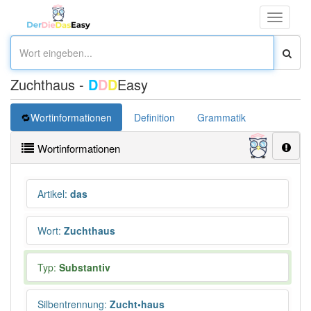
Toggle
navigati
Zuchthaus -
D
D
D
Easy
Wortinformationen
Definition
Grammatik
Synonym
Wortinformationen
Artikel
:
das
Wort
:
Zuchthaus
Typ:
Substantiv
Silbentrennung
:
Zucht•haus