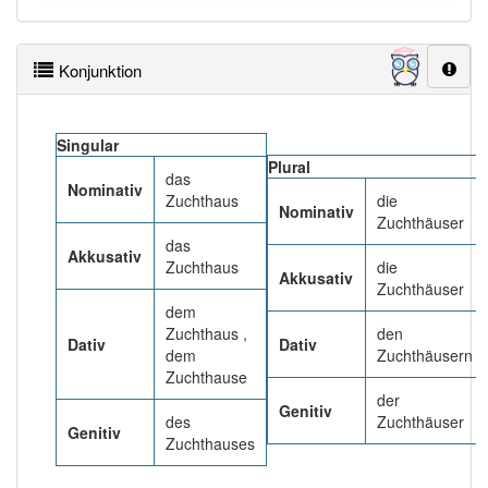
Das Wort wird häufig verwendet im Bereich
früher
82% unserer Spielapp-Nutzer haben den Artikel
Konjunktion
korrekt erraten.
Singular
Plural
das
Nominativ
Zuchthaus
die
Nominativ
Zuchthäuser
das
Akkusativ
Zuchthaus
die
Akkusativ
Zuchthäuser
dem
Zuchthaus ,
den
Dativ
Dativ
dem
Zuchthäusern
Zuchthause
der
Genitiv
des
Zuchthäuser
Genitiv
Zuchthauses