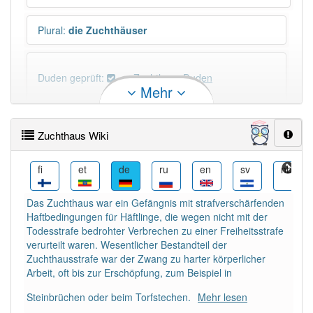
Plural
:
die Zuchthäuser
Duden geprüft:
Zuchthaus Duden
Mehr
Zuchthaus Wiktionary
Zuchthaus Wiki
PowerIndex:
9
fy
fi
et
de
ru
en
sv
nb
Häufigkeit: 4 von 10
Das Zuchthaus war ein Gefängnis mit strafverschärfenden
Haftbedingungen für Häftlinge, die wegen nicht mit der
Wörter mit Endung
-zuchthaus
: 1
Todesstrafe bedrohter Verbrechen zu einer Freiheitsstrafe
verurteilt waren. Wesentlicher Bestandteil der
Zuchthausstrafe war der Zwang zu harter körperlicher
Wörter mit Endung
-zuchthaus
aber mit einem
Arbeit, oft bis zur Erschöpfung, zum Beispiel in
anderen Artikel
das
: 0
Steinbrüchen oder beim Torfstechen.
Mehr lesen