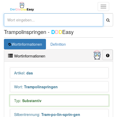
Toggle
navigati
Trampolinspringen -
D
D
D
Easy
Wortinformationen
Definition
Wortinformationen
Artikel
:
das
Wort
:
Trampolinspringen
Typ:
Substantiv
Silbentrennung
:
Tram•po•lin•sprin•gen