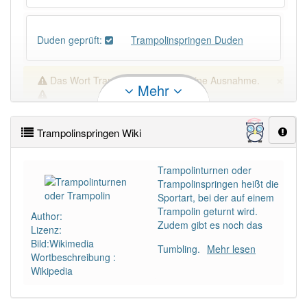
Duden geprüft:
Trampolinspringen Duden
×
Das Wort Trampolinspringen ist eine Ausnahme.
Mehr
Wörter, die mit "-
gen
" enden, haben fast immer
Artikel:
der
.
Trampolinspringen Wiki
DER:
418
Trampolinturnen oder
Trampolinspringen heißt die
DIE:
42
Ausnahmen
Beispiele
Sportart, bei der auf einem
Trampolin geturnt wird.
Author:
DAS:
198
Ausnahmen
Beispiele
Zudem gibt es noch das
Lizenz:
Bild:Wikimedia
Tumbling.
Mehr lesen
Wortbeschreibung :
PowerIndex:
2
Wikipedia
Häufigkeit: 2 von 10