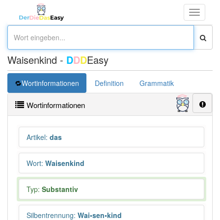
Toggle
navigati
Waisenkind -
D
D
D
Easy
Wortinformationen
Definition
Grammatik
Synonym
Wortinformationen
Artikel
:
das
Wort
:
Waisenkind
Typ:
Substantiv
Silbentrennung
:
Wai•sen•kind