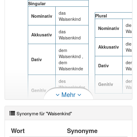
Das Wort wird häufig verwendet im Bereich
familiär
Singular
veraltend
das
Plural
Nominativ
Waisenkind
92% unserer Spielapp-Nutzer haben den Artikel
die
Nominativ
korrekt erraten.
Waise
das
Akkusativ
Waisenkind
die
Akkusativ
Waise
dem
Waisenkind ,
Dativ
dem
den
Dativ
Waisenkinde
Waise
des
der
Genitiv
Waisenkindes
Waise
Genitiv
Mehr
, des
Waisenkinds
Synonyme für "Waisenkind"
Wort
Synonyme