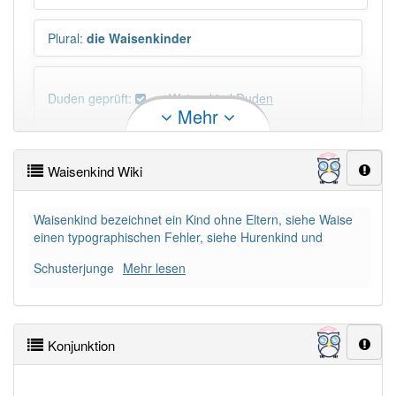
Plural
:
die Waisenkinder
Duden geprüft:
Waisenkind Duden
Mehr
Waisenkind Wiktionary
Waisenkind Wiki
PowerIndex:
33
Waisenkind bezeichnet ein Kind ohne Eltern, siehe Waise
einen typographischen Fehler, siehe Hurenkind und
Häufigkeit: 4 von 10
Schusterjunge
Mehr lesen
Wörter mit Endung
-waisenkind
: 1
Wörter mit Endung
-waisenkind
aber mit einem
Konjunktion
anderen Artikel
das
: 0