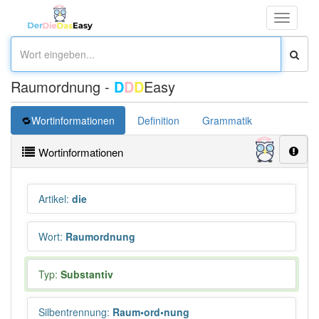
Toggle
navigati
Raumordnung -
D
D
D
Easy
Wortinformationen
Definition
Grammatik
Synonym
Wortinformationen
Artikel
:
die
Wort
:
Raumordnung
Typ:
Substantiv
Silbentrennung
:
Raum•ord•nung