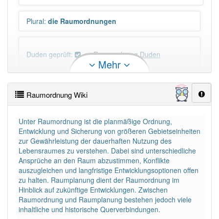
Plural
:
die Raumordnungen
Duden geprüft:
Raumordnung Duden
Mehr
Raumordnung Wiktionary
Raumordnung Wiki
×
Wörter, die mit "-
ung
" enden, haben fast immer
Artikel:
die
.
Unter Raumordnung ist die planmäßige Ordnung,
Entwicklung und Sicherung von größeren Gebietseinheiten
zur Gewährleistung der dauerhaften Nutzung des
DER:
127
Ausnahmen
Lebensraumes zu verstehen. Dabei sind unterschiedliche
Beispiele
Ansprüche an den Raum abzustimmen, Konflikte
DIE:
11 043
auszugleichen und langfristige Entwicklungsoptionen offen
zu halten. Raumplanung dient der Raumordnung im
DAS:
2
Ausnahmen
Beispiele
Hinblick auf zukünftige Entwicklungen. Zwischen
Raumordnung und Raumplanung bestehen jedoch viele
inhaltliche und historische Querverbindungen.
PowerIndex:
13