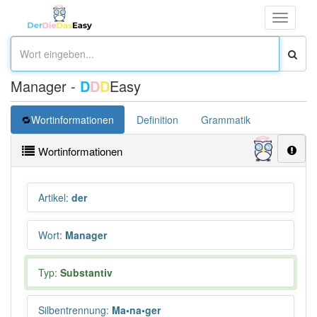
Toggle
navigati
Manager -
D
D
D
Easy
Wortinformationen
Definition
Grammatik
Synonym
Wortinformationen
Artikel
:
der
Wort
:
Manager
Typ:
Substantiv
Silbentrennung
:
Ma•na•ger