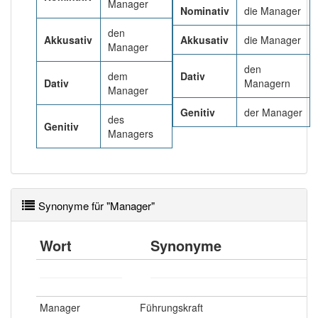
97% unserer Spielapp-Nutzer haben den Artikel
Manager
Nominativ
die Manager
korrekt erraten.
den
Akkusativ
Akkusativ
die Manager
Manager
den
dem
Dativ
Dativ
Managern
Manager
Genitiv
der Manager
des
Genitiv
Managers
Synonyme für "Manager"
Wort
Synonyme
Manager
Führungskraft