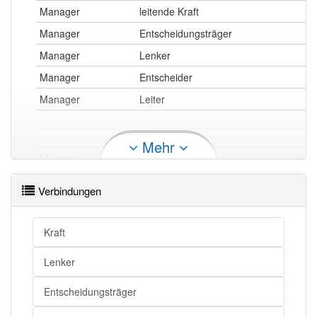
Manager
leitende Kraft
Manager
Entscheidungsträger
Manager
Lenker
Manager
Entscheider
Manager
Leiter
Mehr
Manager
Promoter
Manager
Vermittler
Verbindungen
Manager
Impresario
Manager
Agent
Kraft
Lenker
Manager openthesaurus
Entscheidungsträger