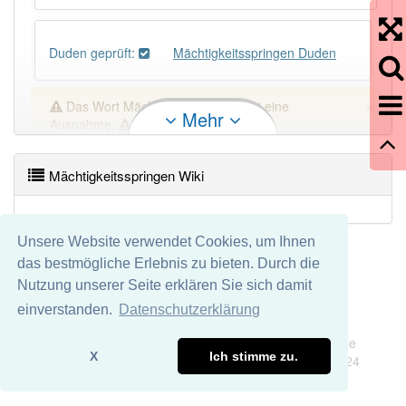
Duden geprüft:
Mächtigkeitsspringen Duden
×
Das Wort Mächtigkeitsspringen ist eine
Mehr
Ausnahme.
Wörter, die mit "-
gen
" enden, haben fast immer
Artikel:
der
.
Mächtigkeitsspringen Wiki
DER:
418
Unsere Website verwendet Cookies, um Ihnen
DIE:
42
Ausnahmen
Beispiele
das bestmögliche Erlebnis zu bieten. Durch die
Nutzung unserer Seite erklären Sie sich damit
DAS:
198
Ausnahmen
Beispiele
einverstanden.
Datenschutzerklärung
Impressum
Datenschutz
Wir übernehmen keine Garantie und keine Haftung für die
PowerIndex:
3
X
Ich stimme zu.
Richtigkeit und Vollständigkeit dieser Seite. DDDEasy 2024
Häufigkeit: 2 von 10