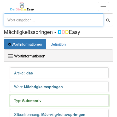
Toggle
navigati
Mächtigkeitsspringen -
D
D
D
Easy
Wortinformationen
Definition
Wortinformationen
Artikel
:
das
Wort
:
Mächtigkeitsspringen
Typ:
Substantiv
Silbentrennung
:
Mäch•tig•keits•sprin•gen