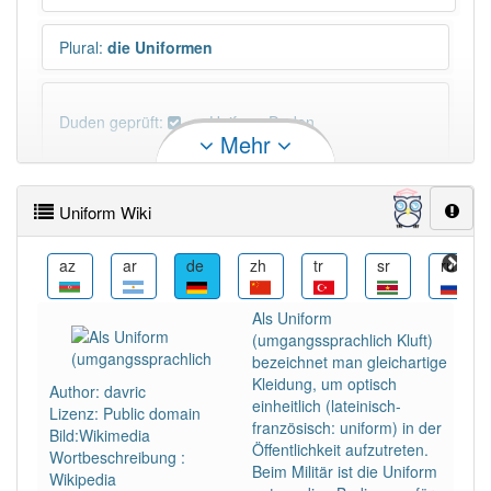
Plural
:
die Uniformen
Duden geprüft:
Uniform Duden
Mehr
Uniform Wiktionary
Uniform Wiki
PowerIndex:
79
ca
az
ar
de
zh
tr
sr
ru
Häufigkeit: 6 von 10
Als Uniform
(umgangssprachlich Kluft)
Wörter mit Endung
-uniform
: 13
bezeichnet man gleichartige
Kleidung, um optisch
Author: davric
einheitlich (lateinisch-
Lizenz: Public domain
Wörter mit Endung
-uniform
aber mit einem anderen
französisch: uniform) in der
Bild:Wikimedia
Artikel
die
: 0
Öffentlichkeit aufzutreten.
Wortbeschreibung :
Beim Militär ist die Uniform
Wikipedia