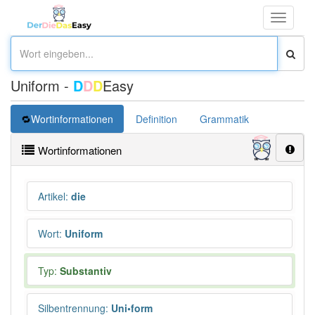
Toggle
navigati
Uniform -
D
D
D
Easy
Wortinformationen
Definition
Grammatik
Synonym
Wortinformationen
Artikel
:
die
Wort
:
Uniform
Typ:
Substantiv
Silbentrennung
:
Uni•form