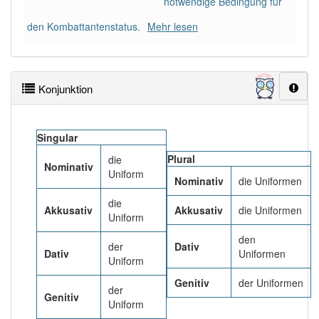
notwendige Bedingung für
97% unserer Spielapp-Nutzer haben den Artikel
korrekt erraten.
den Kombattantenstatus.
Mehr lesen
Konjunktion
Singular
Plural
die
Nominativ
Uniform
Nominativ
die Uniformen
die
Akkusativ
Akkusativ
die Uniformen
Uniform
den
der
Dativ
Dativ
Uniformen
Uniform
Genitiv
der Uniformen
der
Genitiv
Uniform