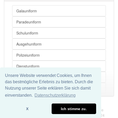
Galauniform
Paradeuniform
Schuluniform
Ausgehuniform
Polizeiuniform
Dienstuniform
Unsere Website verwendet Cookies, um Ihnen
Generalsuniform
das bestmögliche Erlebnis zu bieten. Durch die
Leutnantsuniform
Nutzung unserer Seite erklären Sie sich damit
Mehr
einverstanden.
Datenschutzerklärung
Marineuniform
Impressum
Datenschutz
X
Ich stimme zu.
Wir übernehmen keine Garantie und keine Haftung für die
Matrosenuniform
Richtigkeit und Vollständigkeit dieser Seite. DDDEasy 2024