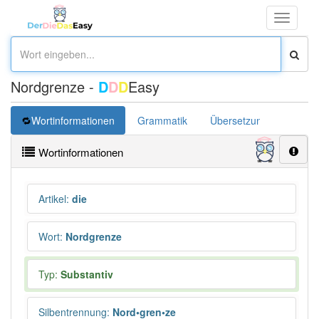
Toggle
navigati
Nordgrenze -
D
D
D
Easy
Wortinformationen
Grammatik
Übersetzung
Wortinformationen
Artikel
:
die
Wort
:
Nordgrenze
Typ:
Substantiv
Silbentrennung
:
Nord•gren•ze