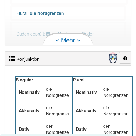
Plural
:
die Nordgrenzen
Duden geprüft:
Nordgrenze Duden
Mehr
Nordgrenze Wiktionary
Konjunktion
PowerIndex:
3
Singular
Plural
Häufigkeit: 4 von 10
die
die
Nominativ
Nominativ
Nordgrenze
Nordgrenzen
Wörter mit Endung
-nordgrenze
: 1
die
die
Akkusativ
Akkusativ
Nordgrenze
Nordgrenzen
Wörter mit Endung
-nordgrenze
aber mit einem
anderen Artikel
die
: 0
der
den
Dativ
Dativ
Nordgrenze
Nordgrenzen