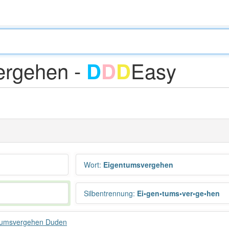
ergehen -
Easy
D
D
D
Wort
:
Eigentumsvergehen
Silbentrennung
:
Ei•gen•tums•ver•ge•hen
tumsvergehen Duden