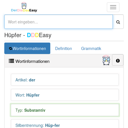
Toggle
navigati
Hüpfer -
D
D
D
Easy
Wortinformationen
Definition
Grammatik
Synonym
Wortinformationen
Artikel
:
der
Wort
:
Hüpfer
Typ:
Substantiv
Silbentrennung
:
Hüp•fer