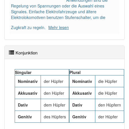
Anwendungen sind die
90% unserer Spielapp-Nutzer haben den Artikel
Regelung von Spannungen oder die Auswahl eines
korrekt erraten.
Signales. Einfache Elektrofahrzeuge und ältere
Elektrolokomotiven benutzen Stufenschalter, um die
Zugkraft zu regeln.
Mehr lesen
Konjunktion
Singular
Plural
Nominativ
der Hüpfer
Nominativ
die Hüpfer
Akkusativ
den Hüpfer
Akkusativ
die Hüpfer
Dativ
dem Hüpfer
Dativ
den Hüpfern
Genitiv
des Hüpfers
Genitiv
der Hüpfer