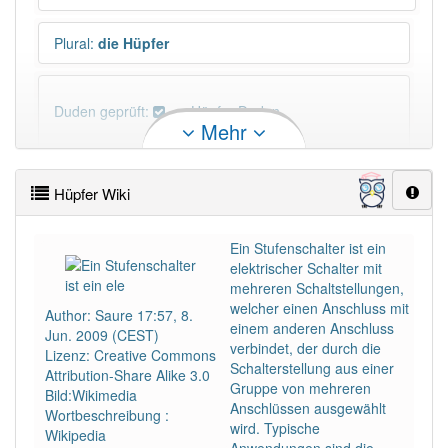
Plural
:
die Hüpfer
Duden geprüft:
Hüpfer Duden
Mehr
Hüpfer Wiktionary
Hüpfer Wiki
PowerIndex:
7
Ein Stufenschalter ist ein
elektrischer Schalter mit
Häufigkeit: 4 von 10
mehreren Schaltstellungen,
welcher einen Anschluss mit
Author: Saure 17:57, 8.
Wörter mit Endung
-hüpfer
: 3
einem anderen Anschluss
Jun. 2009 (CEST)
verbindet, der durch die
Lizenz: Creative Commons
Schalterstellung aus einer
Attribution-Share Alike 3.0
Wörter mit Endung
-hüpfer
aber mit einem anderen
Gruppe von mehreren
Bild:Wikimedia
Artikel
der
: 0
Anschlüssen ausgewählt
Wortbeschreibung :
wird. Typische
Wikipedia