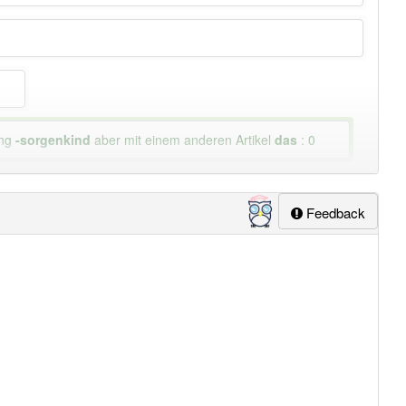
ung
-sorgenkind
aber mit einem anderen Artikel
das
: 0
Feedback