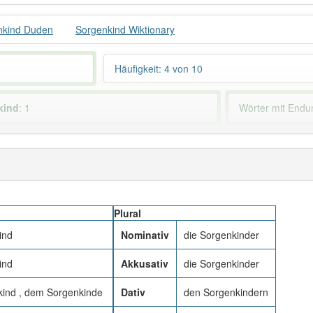
nkind Duden
Sorgenkind Wiktionary
Häufigkeit: 4 von 10
kind
: 1
Wörter mit End
 haben den Artikel korrekt erraten.
Plural
ind
Nominativ
die Sorgenkinder
ind
Akkusativ
die Sorgenkinder
ind , dem Sorgenkinde
Dativ
den Sorgenkindern