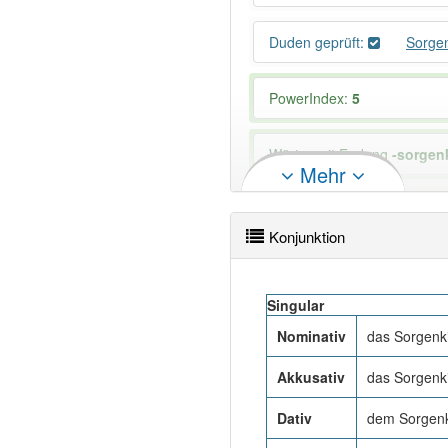
Duden geprüft:
Sorge
PowerIndex:
5
Wörter mit Endung
-sorgen
Mehr
81% unserer Spielapp-Nutzer
Konjunktion
Singular
Nominativ
das Sorgenk
Akkusativ
das Sorgenk
Dativ
dem Sorgenk