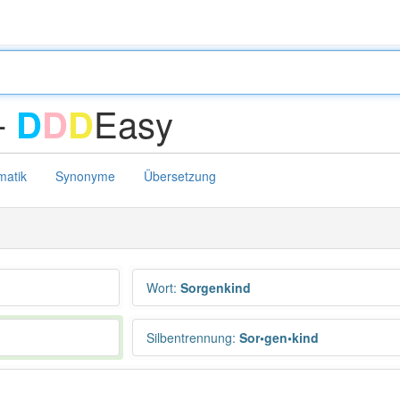
-
Easy
D
D
D
atik
Synonyme
Übersetzung
Wort
:
Sorgenkind
Silbentrennung
:
Sor•gen•kind