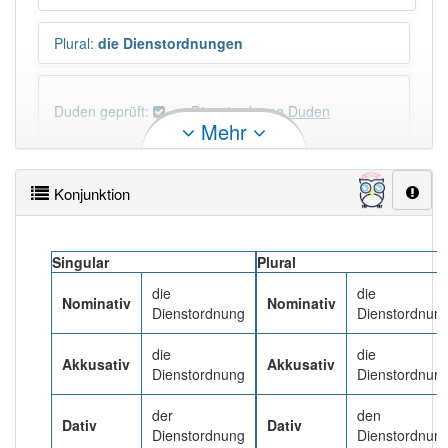
Plural
:
die Dienstordnungen
Duden geprüft:
Dienstordnung Duden
Mehr
Dienstordnung Wiktionary
Konjunktion
×
Wörter, die mit "-
ung
" enden, haben fast immer
Artikel:
die
.
Singular
Plural
die
die
Nominativ
Nominativ
DER:
127
Ausnahmen
Beispiele
Dienstordnung
Dienstordnun
DIE:
11 043
die
die
Akkusativ
Akkusativ
Dienstordnung
Dienstordnun
DAS:
2
Ausnahmen
Beispiele
der
den
Dativ
Dativ
Dienstordnung
Dienstordnun
PowerIndex:
17