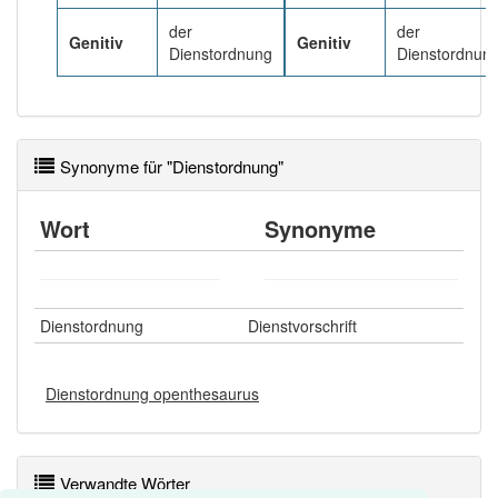
der
der
Genitiv
Genitiv
Häufigkeit: 4 von 10
Dienstordnung
Dienstordnun
Wörter mit Endung
-dienstordnung
: 2
Wörter mit Endung
Synonyme für "Dienstordnung"
-dienstordnung
aber mit einem
anderen Artikel
die
: 0
Wort
Synonyme
82% unserer Spielapp-Nutzer haben den Artikel
korrekt erraten.
Dienstordnung
Dienstvorschrift
Dienstordnung openthesaurus
Verwandte Wörter