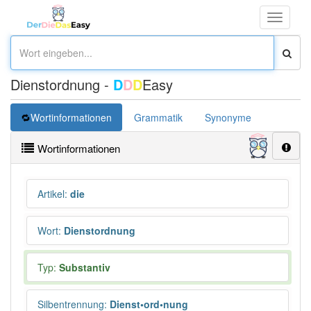
Toggle
navigati
Dienstordnung -
D
D
D
Easy
Wortinformationen
Grammatik
Synonyme
Wortinformationen
Artikel
:
die
Wort
:
Dienstordnung
Typ:
Substantiv
Silbentrennung
:
Dienst•ord•nung