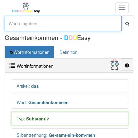
Toggle
navigati
Gesamteinkommen -
D
D
D
Easy
Wortinformationen
Definition
Wortinformationen
Artikel
:
das
Wort
:
Gesamteinkommen
Typ:
Substantiv
Silbentrennung
:
Ge•samt•ein•kom•men