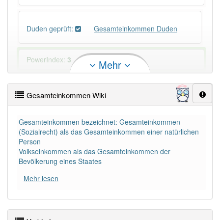
Duden geprüft:
Gesamteinkommen Duden
PowerIndex:
3
Mehr
Häufigkeit: 4 von 10
Gesamteinkommen Wiki
Wörter mit Endung
-gesamteinkommen
: 1
Gesamteinkommen bezeichnet: Gesamteinkommen
(Sozialrecht) als das Gesamteinkommen einer natürlichen
Wörter mit Endung
-gesamteinkommen
aber mit
Person
einem anderen Artikel
das
: 0
Volkseinkommen als das Gesamteinkommen der
Bevölkerung eines Staates
82% unserer Spielapp-Nutzer haben den Artikel
Mehr lesen
korrekt erraten.