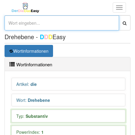
Toggle
navigati
Drehebene -
D
D
D
Easy
Wortinformationen
Wortinformationen
Artikel
:
die
Wort
:
Drehebene
Typ:
Substantiv
PowerIndex:
1