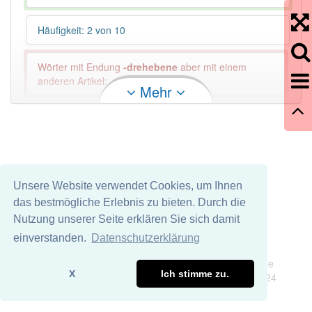
Häufigkeit: 2 von 10
Wörter mit Endung
-drehebene
aber mit einem
anderen Artikel: -1
Mehr
85% unserer Spielapp-Nutzer haben den Artikel
korrekt erraten.
Unsere Website verwendet Cookies, um Ihnen
das bestmögliche Erlebnis zu bieten. Durch die
Nutzung unserer Seite erklären Sie sich damit
einverstanden.
Datenschutzerklärung
Impressum
Datenschutz
Wir übernehmen keine Garantie und keine Haftung für die
X
Ich stimme zu.
Richtigkeit und Vollständigkeit dieser Seite. DDDEasy 2024