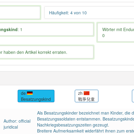
Häufigkeit: 4 von 10
ungskind
: 1
Wörter mit End
0
 haben den Artikel korrekt erraten.
de
zh
Besatzungskind
戰爭兒童
Als Besatzungskinder bezeichnet man Kinder, die 
Besatzungssoldaten entstammen. Besatzungskinder
Author: official
Nachkriegsbesatzungszeiten gezeugt.
juridical
Breitere Aufmerksamkeit widerfährt ihnen zum erste