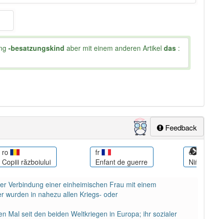
ung
-besatzungskind
aber mit einem anderen Artikel
das
:
Feedback
ro
fr
es
Copiii războiului
Enfant de guerre
Niños de 
der Verbindung einer einheimischen Frau mit einem
 wurden in nahezu allen Kriegs- oder
n Mal seit den beiden Weltkriegen in Europa; ihr sozialer