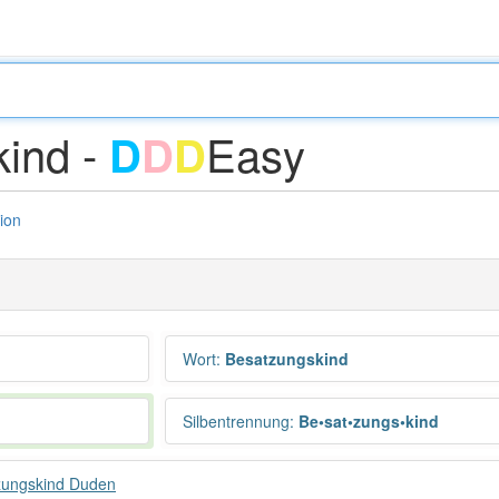
ind -
Easy
D
D
D
tion
Wort
:
Besatzungskind
Silbentrennung
:
Be•sat•zungs•kind
zungskind Duden