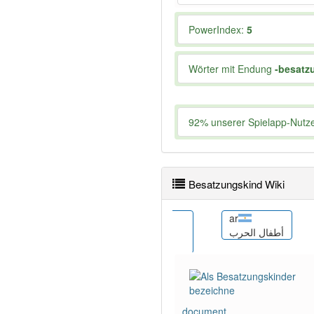
PowerIndex:
5
Wörter mit Endung
-besatz
92% unserer Spielapp-Nutzer
Besatzungskind Wiki
el
ar
 umeak
Παιδιά του
أطفال الحرب
Πολέμου
document