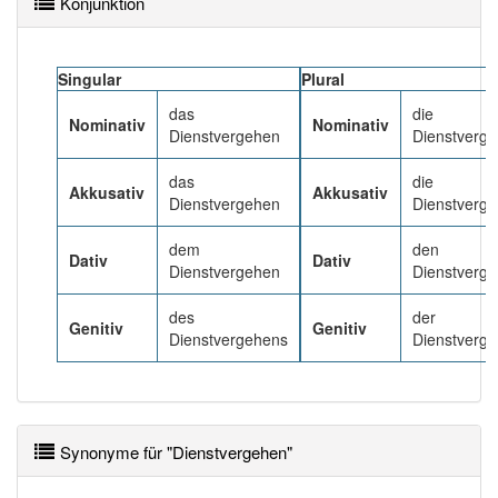
Konjunktion
95% unserer Spielapp-Nutzer haben den Artikel
korrekt erraten.
Singular
Plural
das
die
Nominativ
Nominativ
Dienstvergehen
Dienstverg
das
die
Akkusativ
Akkusativ
Dienstvergehen
Dienstverg
dem
den
Dativ
Dativ
Dienstvergehen
Dienstverg
des
der
Genitiv
Genitiv
Dienstvergehens
Dienstverg
Synonyme für "Dienstvergehen"