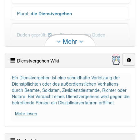
Plural
:
die Dienstvergehen
Duden geprüft:
Dienstvergehen Duden
Mehr
Dienstvergehen Wiktionary
Dienstvergehen Wiki
PowerIndex:
3
Ein Dienstvergehen ist eine schuldhafte Verletzung der
Dienstpflichten oder des außerdienstlichen Verhaltens
Häufigkeit: 4 von 10
durch Beamte, Soldaten, Zivildienstleistende, Richter oder
Notare. Bei Verdacht eines Dienstvergehens wird gegen die
Wörter mit Endung
-dienstvergehen
: 1
betreffende Person ein Disziplinarverfahren eröffnet.
Mehr lesen
Wörter mit Endung
-dienstvergehen
aber mit einem
anderen Artikel
das
: 0