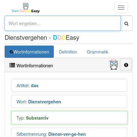
Toggle
navigati
Dienstvergehen -
D
D
D
Easy
Wortinformationen
Definition
Grammatik
Synonym
Wortinformationen
Artikel
:
das
Wort
:
Dienstvergehen
Typ:
Substantiv
Silbentrennung
:
Dienst•ver•ge•hen