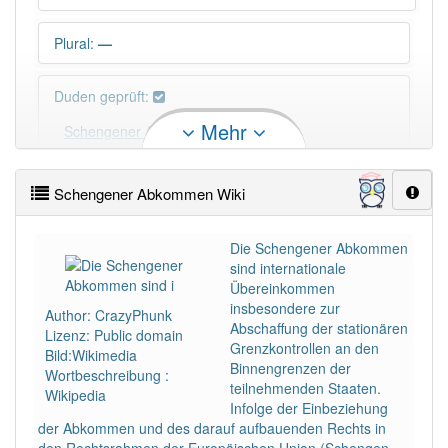
Plural
:
—
Duden geprüft:
Mehr
Schengener Abkommen Duden
Schengener Abkommen Wiktionary
Schengener Abkommen Wiki
PowerIndex:
3
Die Schengener Abkommen
sind internationale
Übereinkommen
Häufigkeit: 2 von 10
insbesondere zur
Author: CrazyPhunk
Abschaffung der stationären
Lizenz: Public domain
Wörter mit Endung
-schengener abkommen
: 1
Grenzkontrollen an den
Bild:Wikimedia
Binnengrenzen der
Wortbeschreibung :
teilnehmenden Staaten.
Wikipedia
Wörter mit Endung
-schengener abkommen
aber
Infolge der Einbeziehung
mit einem anderen Artikel
das
: 0
der Abkommen und des darauf aufbauenden Rechts in