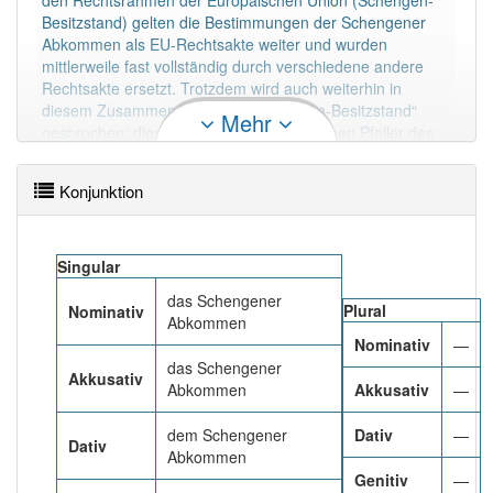
den Rechtsrahmen der Europäischen Union (Schengen-
Besitzstand) gelten die Bestimmungen der Schengener
Das Wort wird häufig verwendet im Bereich
Politik
Abkommen als EU-Rechtsakte weiter und wurden
mittlerweile fast vollständig durch verschiedene andere
99% unserer Spielapp-Nutzer haben den Artikel
Rechtsakte ersetzt. Trotzdem wird auch weiterhin in
korrekt erraten.
diesem Zusammenhang vom „Schengen-Besitzstand“
Mehr
gesprochen; dieser bildet einen wesentlichen Pfeiler des
„Raumes der Freiheit, der Sicherheit und des Rechts“ der
Europäischen Union. Da sich der Anwendungsbereich des
Konjunktion
Schengen-Besitzstandes nicht mit dem Gebiet der EU-
Mitgliedstaaten deckt, wird in diesem Zusammenhang vom
Schengen-Raum bzw. den Schengenstaaten gesprochen.
Singular
Mehr lesen
das Schengener
Plural
Nominativ
Abkommen
Nominativ
—
das Schengener
Akkusativ
Abkommen
Akkusativ
—
dem Schengener
Dativ
—
Dativ
Abkommen
Genitiv
—