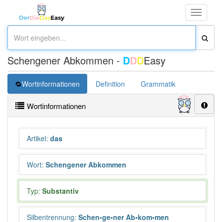
Toggle
navigati
Schengener Abkommen -
D
D
D
Easy
Wortinformationen
Definition
Grammatik
Übersetz
Wortinformationen
Artikel
:
das
Wort
:
Schengener Abkommen
Typ:
Substantiv
Silbentrennung
:
Schen•ge•ner Ab•kom•men