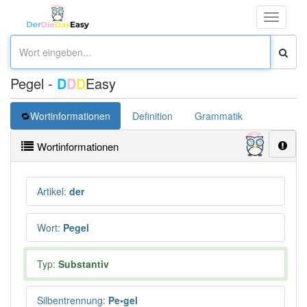
Toggle
navigati
Pegel -
D
D
D
Easy
Wortinformationen
Definition
Grammatik
Synonym
Wortinformationen
Artikel
:
der
Wort
:
Pegel
Typ:
Substantiv
Silbentrennung
:
Pe•gel