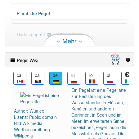
Plural
:
die Pegel
Duden geprüft:
Pegel Duden
Mehr
Pegel Wiktionary
Pegel Wiki
PowerIndex:
73
cs
ca
ba
de
ru
ro
pl
it
Häufigkeit: 4 von 10
Ein Pegel ist eine Pegellatte
zur Feststellung des
Wörter mit Endung
-pegel
: 6
Wasserstandes in Flüssen,
Kanälen und anderen
Author: Wualex
Gerinnen, in Seen und im
Lizenz: Public domain
Wörter mit Endung
-pegel
aber mit einem anderen
Meer. Im erweiterten Sinne
Bild:Wikimedia
Artikel
der
: 0
bezeichnet „Pegel“ auch die
Wortbeschreibung :
Messstelle als Ganzes. Die
Wikipedia