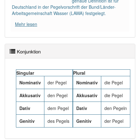
genaue Definition ist für
88% unserer Spielapp-Nutzer haben den Artikel
Deutschland in der Pegelvorschrift der Bund/Länder-
korrekt erraten.
Arbeitsgemeinschaft Wasser (LAWA) festgelegt.
Mehr lesen
Konjunktion
Singular
Plural
Nominativ
der Pegel
Nominativ
die Pegel
Akkusativ
den Pegel
Akkusativ
die Pegel
Dativ
dem Pegel
Dativ
den Pegeln
Genitiv
des Pegels
Genitiv
der Pegel