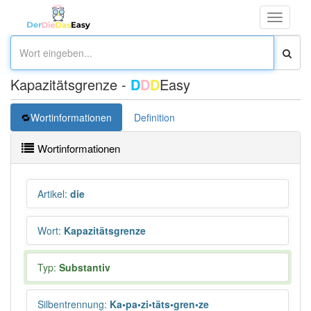
Toggle
navigati
Kapazitätsgrenze -
D
D
D
Easy
Wortinformationen
Definition
Wortinformationen
Artikel
:
die
Wort
:
Kapazitätsgrenze
Typ:
Substantiv
Silbentrennung
:
Ka•pa•zi•täts•gren•ze