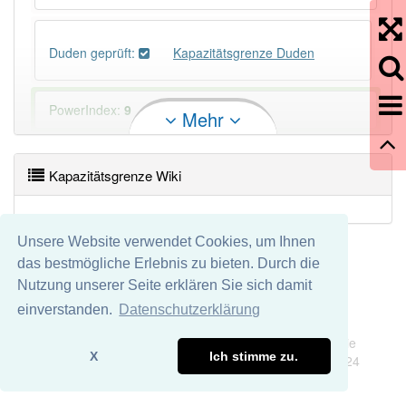
Duden geprüft:
Kapazitätsgrenze Duden
PowerIndex:
9
Mehr
Häufigkeit: 4 von 10
Kapazitätsgrenze Wiki
Wörter mit Endung
-kapazitätsgrenze
: 1
Unsere Website verwendet Cookies, um Ihnen
Wörter mit Endung
-kapazitätsgrenze
aber mit
das bestmögliche Erlebnis zu bieten. Durch die
einem anderen Artikel
die
: 0
Nutzung unserer Seite erklären Sie sich damit
einverstanden.
Datenschutzerklärung
Das Wort wird häufig verwendet im Bereich
Impressum
Datenschutz
Wirtschaft
Wir übernehmen keine Garantie und keine Haftung für die
X
Ich stimme zu.
Richtigkeit und Vollständigkeit dieser Seite. DDDEasy 2024
94% unserer Spielapp-Nutzer haben den Artikel
korrekt erraten.