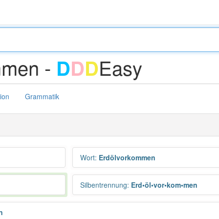
mmen -
Easy
D
D
D
tion
Grammatik
Wort
:
Erdölvorkommen
Silbentrennung
:
Erd•öl•vor•kom•men
n