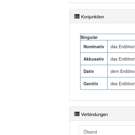
Konjunktion
Singular
Nominativ
das Erdölv
Akkusativ
das Erdölv
Dativ
dem Erdölv
Genitiv
des Erdölv
Verbindungen
Ölsand