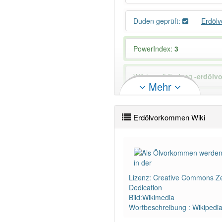
Duden geprüft:
Erdöl
PowerIndex:
3
Wörter mit Endung
-erdölv
Mehr
98% unserer Spielapp-Nutzer
Erdölvorkommen Wiki
Lizenz: Creative Commons Ze
Dedication
Bild:Wikimedia
Wortbeschreibung : Wikipedi