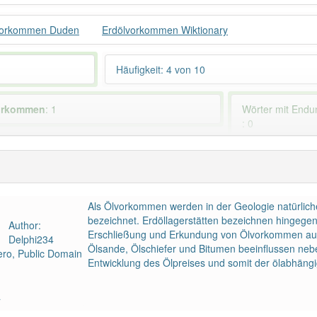
vorkommen Duden
Erdölvorkommen Wiktionary
Häufigkeit: 4 von 10
orkommen
: 1
Wörter mit End
: 0
 haben den Artikel korrekt erraten.
Als Ölvorkommen werden in der Geologie natürlich
bezeichnet. Erdöllagerstätten bezeichnen hingege
Author:
Erschließung und Erkundung von Ölvorkommen auch 
Delphi234
Ölsande, Ölschiefer und Bitumen beeinflussen nebe
ro, Public Domain
Entwicklung des Ölpreises und somit der ölabhängig
a