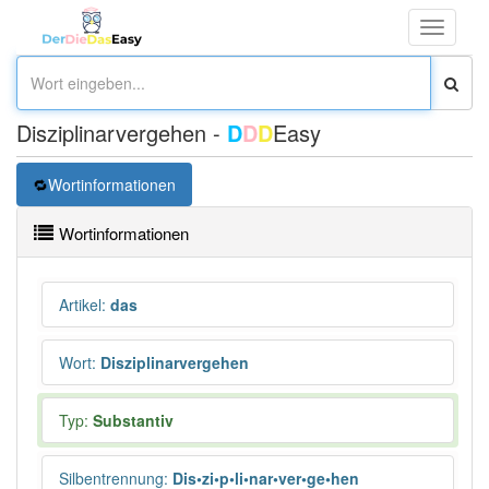
Toggle
navigati
Disziplinarvergehen -
D
D
D
Easy
Wortinformationen
Wortinformationen
Artikel
:
das
Wort
:
Disziplinarvergehen
Typ:
Substantiv
Silbentrennung
:
Dis•zi•p•li•nar•ver•ge•hen