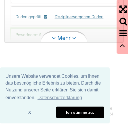
Duden geprüft:
Disziplinarvergehen Duden
PowerIndex:
2
Mehr
Häufigkeit: 2 von 10
Wörter mit Endung
-disziplinarvergehen
: 1
Unsere Website verwendet Cookies, um Ihnen
Wörter mit Endung
-disziplinarvergehen
aber mit
das bestmögliche Erlebnis zu bieten. Durch die
einem anderen Artikel
das
: 0
Nutzung unserer Seite erklären Sie sich damit
einverstanden.
Datenschutzerklärung
83% unserer Spielapp-Nutzer haben den Artikel
Impressum
Datenschutz
korrekt erraten.
Wir übernehmen keine Garantie und keine Haftung für die
X
Ich stimme zu.
Richtigkeit und Vollständigkeit dieser Seite. DDDEasy 2024