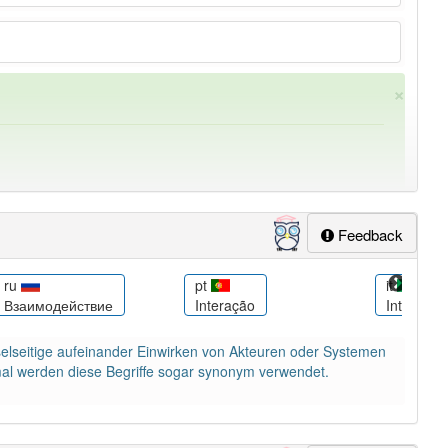
×
Feedback
ru
pt
it
Взаимодействие
Interação
Interazio
ung
-interaktion
aber mit einem anderen Artikel
die
: 0
echselseitige aufeinander Einwirken von Akteuren oder Systemen
lapp-Nutzer haben den Artikel korrekt erraten.
mal werden diese Begriffe sogar synonym verwendet.