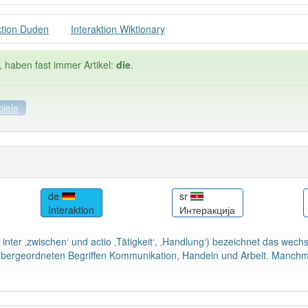
ktion Duden
Interaktion Wiktionary
, haben fast immer Artikel:
die
.
piele
spiele
Häufigkeit: 4 von 10
de
sr
Interaktion
Интеракција
tion
: 1
Wörter mit End
ch inter ‚zwischen‘ und actio ‚Tätigkeit‘, ‚Handlung‘) bezeichnet das w
ndet im Bereich
Psychologie
Soziologie
97% unserer Spie
 übergeordneten Begriffen Kommunikation, Handeln und Arbeit. Manch