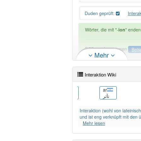
Duden geprüft:
Intera
Wörter, die mit "-
ion
" enden
DER:
21
Ausnahmen
Beis
Mehr
DIE:
2 809
DAS:
114
Ausnahmen
Bei
Interaktion Wiki
PowerIndex:
13
be
ar
рĕç вăйăм
Узаемадзеянне
تآثر
Wörter mit Endung
-interak
Interaktion (wohl von lateinis
Das Wort wird häufig verwe
und ist eng verknüpft mit den
Mehr lesen