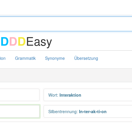
-
Easy
D
D
D
tion
Grammatik
Synonyme
Übersetzung
Wort
:
Interaktion
Silbentrennung
:
In•ter•ak•ti•on