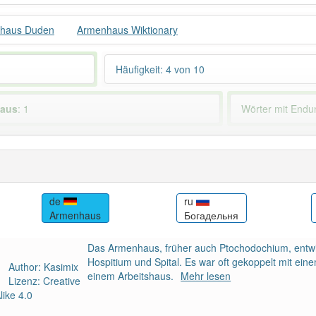
haus Duden
Armenhaus Wiktionary
Häufigkeit: 4 von 10
haus
: 1
Wörter mit End
ndet im Bereich
früher
88% unserer Spie
de
ru
Armenhaus
Богадельня
Das Armenhaus, früher auch Ptochodochium, entwick
Hospitium und Spital. Es war oft gekoppelt mit e
Author: Kasimix
einem Arbeitshaus.
Mehr lesen
Lizenz: Creative
ike 4.0