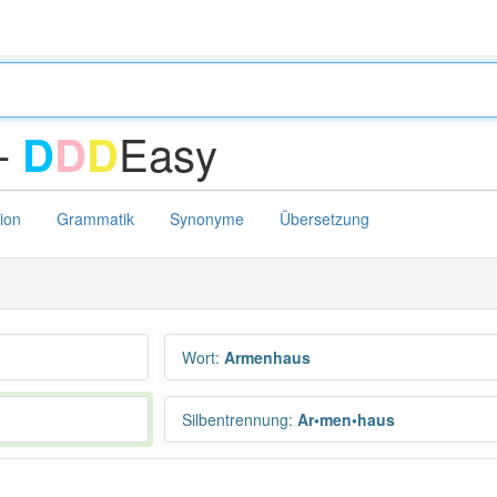
-
Easy
D
D
D
tion
Grammatik
Synonyme
Übersetzung
Wort
:
Armenhaus
Silbentrennung
:
Ar•men•haus