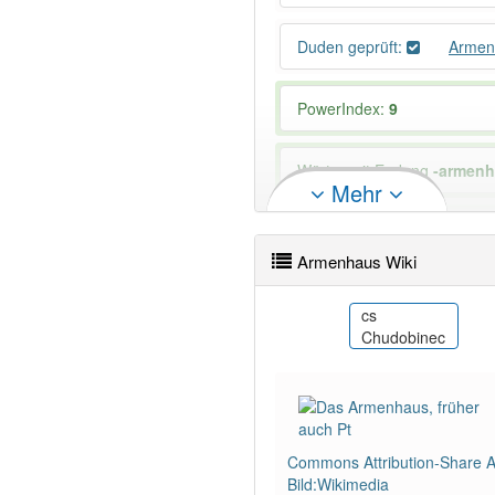
Duden geprüft:
Armen
PowerIndex:
9
Wörter mit Endung
-armen
Mehr
Das Wort wird häufig verwe
Armenhaus Wiki
da
cs
aja
Fattighus
Chudobinec
Commons Attribution-Share Al
Bild:Wikimedia