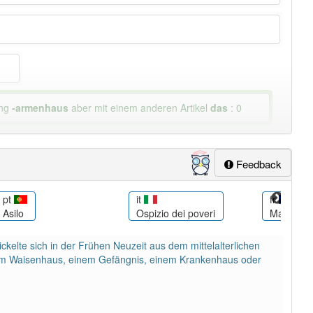
ung
-armenhaus
aber mit einem anderen Artikel
das
: 0
lapp-Nutzer haben den Artikel korrekt erraten.
Feedback
pt
it
fr
Asilo
Ospizio dei poveri
Maison-D
elte sich in der Frühen Neuzeit aus dem mittelalterlichen
inem Waisenhaus, einem Gefängnis, einem Krankenhaus oder