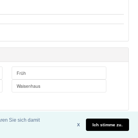
Früh
Waisenhaus
ren Sie sich damit
X
Ich stimme zu.
eite. DDDEasy 2024