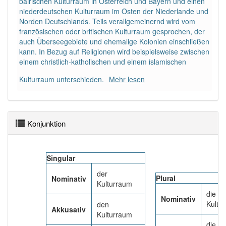
bairischen Kulturraum in Österreich und Bayern und einen
PowerIndex:
5
niederdeutschen Kulturraum im Osten der Niederlande und
Norden Deutschlands. Teils verallgemeinernd wird vom
französischen oder britischen Kulturraum gesprochen, der
Häufigkeit: 4 von 10
auch Überseegebiete und ehemalige Kolonien einschließen
kann. In Bezug auf Religionen wird beispielsweise zwischen
Wörter mit Endung
-kulturraum
: 1
einem christlich-katholischen und einem islamischen
Kulturraum unterschieden.
Mehr lesen
Wörter mit Endung
-kulturraum
aber mit einem
anderen Artikel
der
: 0
98% unserer Spielapp-Nutzer haben den Artikel
Konjunktion
korrekt erraten.
Singular
der
Plural
Nominativ
Kulturraum
die
Nominativ
Kultu
den
Akkusativ
Kulturraum
die