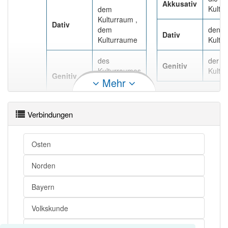
Akkusativ
Kultu
dem
Kulturraum ,
Dativ
dem
den
Dativ
Kulturraume
Kultu
des
der
Genitiv
Kulturraumes
Kultu
Genitiv
Mehr
, des
Kulturraums
Verbindungen
Osten
Norden
Bayern
Volkskunde