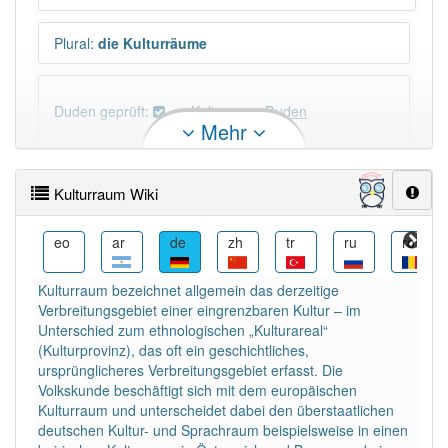
Plural
:
die Kulturräume
Duden geprüft:
Kulturraum Duden
Mehr
Kulturraum Wiktionary
Kulturraum Wiki
×
Das Wort Kulturraum ist eine Ausnahme.
Wörter, die mit "-
um
" enden, haben fast immer
fa
eo
ar
de
zh
tr
ru
ro
Artikel:
das
.
Kulturraum bezeichnet allgemein das derzeitige
Verbreitungsgebiet einer eingrenzbaren Kultur – im
DER:
505
Ausnahmen
Unterschied zum ethnologischen „Kulturareal“
Beispiele
(Kulturprovinz), das oft ein geschichtliches,
ursprünglicheres Verbreitungsgebiet erfasst. Die
DIE:
22
Ausnahmen
Beispiele
Volkskunde beschäftigt sich mit dem europäischen
Kulturraum und unterscheidet dabei den überstaatlichen
DAS:
1 814
deutschen Kultur- und Sprachraum beispielsweise in einen