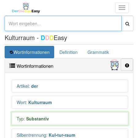
Toggle
navigati
Kulturraum -
D
D
D
Easy
Wortinformationen
Definition
Grammatik
Übersetz
Wortinformationen
Artikel
:
der
Wort
:
Kulturraum
Typ:
Substantiv
Silbentrennung
:
Kul•tur•raum