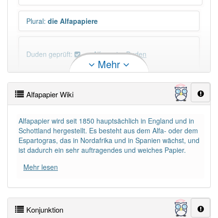
Plural
:
die Alfapapiere
Duden geprüft:
Alfapapier Duden
Mehr
Alfapapier Wiktionary
Alfapapier Wiki
PowerIndex:
3
Alfapapier wird seit 1850 hauptsächlich in England und in
Schottland hergestellt. Es besteht aus dem Alfa- oder dem
Häufigkeit: 2 von 10
Espartogras, das in Nordafrika und in Spanien wächst, und
ist dadurch ein sehr auftragendes und weiches Papier.
Wörter mit Endung
-alfapapier
: 1
Mehr lesen
Wörter mit Endung
-alfapapier
aber mit einem
anderen Artikel
das
: 0
Konjunktion