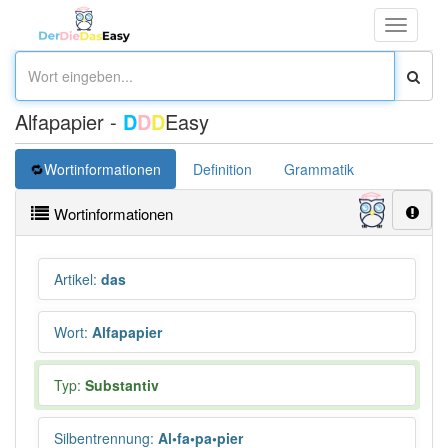
Toggle
navigati
Alfapapier -
D
D
D
Easy
Wortinformationen
Definition
Grammatik
Übersetz
Wortinformationen
Artikel
:
das
Wort
:
Alfapapier
Typ:
Substantiv
Silbentrennung
:
Al•fa•pa•pier