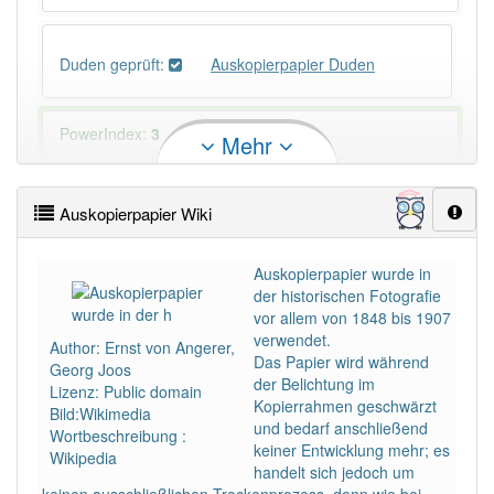
Duden geprüft:
Auskopierpapier Duden
PowerIndex:
3
Mehr
Häufigkeit: 2 von 10
Auskopierpapier Wiki
Wörter mit Endung
-auskopierpapier
: 1
Auskopierpapier wurde in
der historischen Fotografie
Wörter mit Endung
-auskopierpapier
aber mit einem
vor allem von 1848 bis 1907
anderen Artikel
das
: 0
verwendet.
Author: Ernst von Angerer,
Das Papier wird während
Georg Joos
der Belichtung im
Das Wort wird häufig verwendet im Bereich
Lizenz: Public domain
Kopierrahmen geschwärzt
Fotografie
Bild:Wikimedia
und bedarf anschließend
Wortbeschreibung :
keiner Entwicklung mehr; es
Wikipedia
92% unserer Spielapp-Nutzer haben den Artikel
handelt sich jedoch um
korrekt erraten.