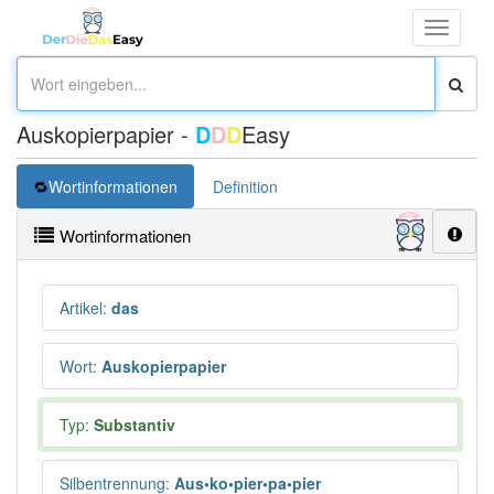
Toggle
navigati
Auskopierpapier -
D
D
D
Easy
Wortinformationen
Definition
Wortinformationen
Artikel
:
das
Wort
:
Auskopierpapier
Typ:
Substantiv
Silbentrennung
:
Aus•ko•pier•pa•pier