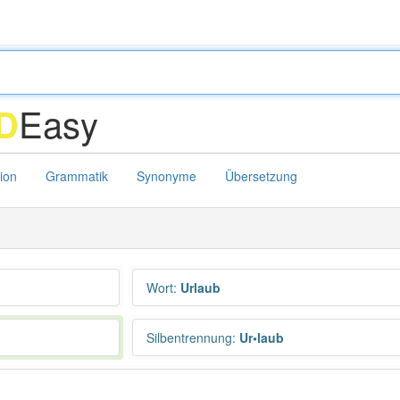
Easy
D
tion
Grammatik
Synonyme
Übersetzung
Wort
:
Urlaub
Silbentrennung
:
Ur•laub