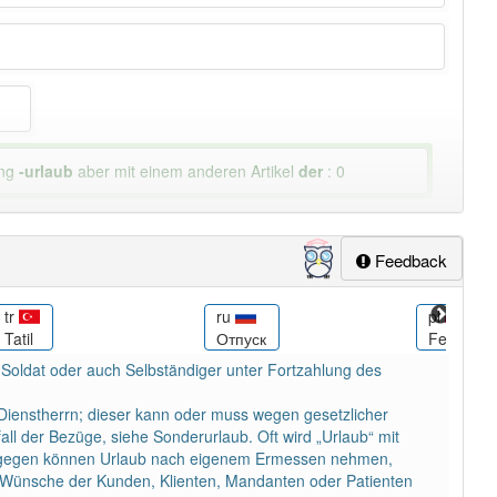
ung
-urlaub
aber mit einem anderen Artikel
der
: 0
Feedback
tr
ru
pl
Tatil
Отпуск
Ferie
, Soldat oder auch Selbständiger unter Fortzahlung des
Dienstherrn; dieser kann oder muss wegen gesetzlicher
l der Bezüge, siehe Sonderurlaub. Oft wird „Urlaub“ mit
e dagegen können Urlaub nach eigenem Ermessen nehmen,
e Wünsche der Kunden, Klienten, Mandanten oder Patienten