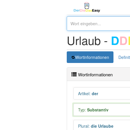
Urlaub -
D
D
Wortinformationen
Defini
Wortinformationen
Artikel
:
der
Typ:
Substantiv
Plural
:
die Urlaube