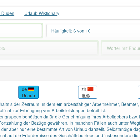
b Duden
Urlaub Wiktionary
Häufigkeit: 6 von 10
 35
Wörter mit End
 haben den Artikel korrekt erraten.
de
zh
Urlaub
度假
rhältnis der Zeitraum, in dem ein arbeitsfähiger Arbeitnehmer, Beamter
flicht zur Erbringung von Arbeitsleistungen befreit ist.
engruppen benötigen dafür die Genehmigung ihres Arbeitgebers bzw. 
ortzahlung der Bezüge gewähren, in manchen Fällen auch unter Wegfal
, der aber nur eine bestimmte Art von Urlaub darstellt. Selbständig
cht auf die Erfordernisse des Geschäftsbetriebs und insbesondere di