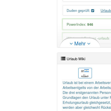
Duden geprüft:
Urlau
PowerIndex:
946
Wörter mit Endung
-urlaub
:
Mehr
89% unserer Spielapp-Nutzer
Urlaub Wiki
ast
ar
s
Vacaciones
عطلة
Urlaub ist bei einem Arbeitsve
Arbeitsentgelts von der Arbeitsp
Die drei erstgenannten Person
Grundlagen den Urlaub unter F
Erholungsurlaub gleichgesetzt
werden aber gleichwohl Rücksi