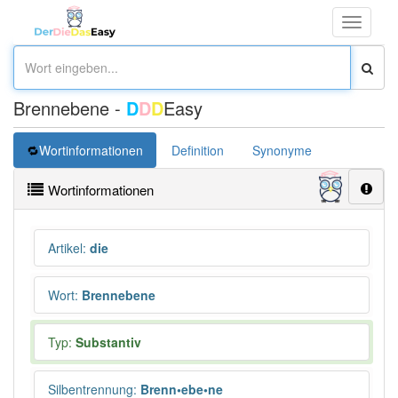
Toggle
navigati
Brennebene -
D
D
D
Easy
Wortinformationen
Definition
Synonyme
Wortinformationen
Artikel
:
die
Wort
:
Brennebene
Typ:
Substantiv
Silbentrennung
:
Brenn•ebe•ne