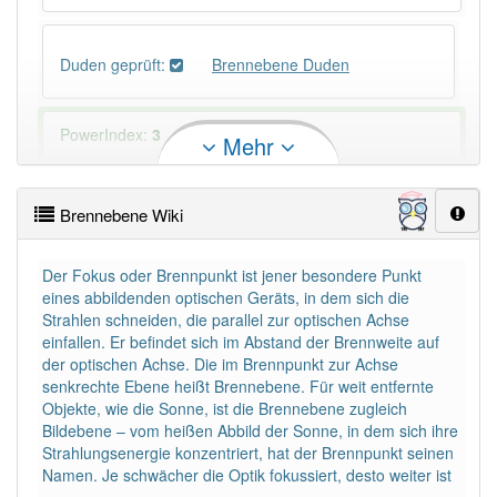
Duden geprüft:
Brennebene Duden
PowerIndex:
3
Mehr
Häufigkeit: 2 von 10
Brennebene Wiki
Wörter mit Endung
-brennebene
: 1
Der Fokus oder Brennpunkt ist jener besondere Punkt
eines abbildenden optischen Geräts, in dem sich die
Wörter mit Endung
-brennebene
aber mit einem
Strahlen schneiden, die parallel zur optischen Achse
anderen Artikel
die
: 0
einfallen. Er befindet sich im Abstand der Brennweite auf
der optischen Achse. Die im Brennpunkt zur Achse
senkrechte Ebene heißt Brennebene. Für weit entfernte
Das Wort wird häufig verwendet im Bereich
Optik
Objekte, wie die Sonne, ist die Brennebene zugleich
Bildebene – vom heißen Abbild der Sonne, in dem sich ihre
86% unserer Spielapp-Nutzer haben den Artikel
Strahlungsenergie konzentriert, hat der Brennpunkt seinen
korrekt erraten.
Namen. Je schwächer die Optik fokussiert, desto weiter ist