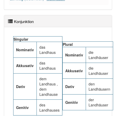
91% unserer Spielapp-Nutzer haben den Artikel
korrekt erraten.
Konjunktion
Singular
Plural
das
Nominativ
Landhaus
die
Nominativ
Landhäuser
das
Akkusativ
Landhaus
die
Akkusativ
Landhäuser
dem
Landhaus ,
den
Dativ
Dativ
dem
Landhäusern
Landhause
der
Genitiv
des
Landhäuser
Genitiv
Landhauses