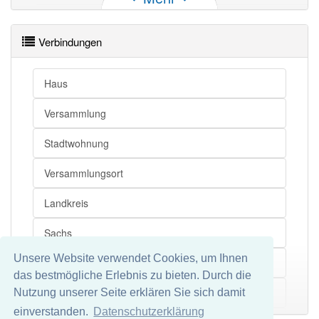
Verbindungen
Landhaus
Ferienhaus
Landhaus
Datscha
Haus
Landhaus
Datsche
Versammlung
Landhaus
Laube
Landhaus
Wochenendhaus
Stadtwohnung
Versammlungsort
Landhaus openthesaurus
Landkreis
Sachs
Unsere Website verwendet Cookies, um Ihnen
Zweitwohnsitz
das bestmögliche Erlebnis zu bieten. Durch die
Landtag
Nutzung unserer Seite erklären Sie sich damit
Mehr
einverstanden.
Datenschutzerklärung