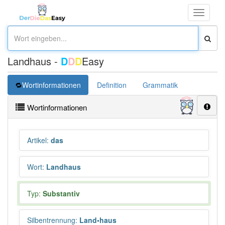
Toggle
navigati
Landhaus -
D
D
D
Easy
Wortinformationen
Definition
Grammatik
Synonym
Wortinformationen
Artikel
:
das
Wort
:
Landhaus
Typ:
Substantiv
Silbentrennung
:
Land•haus