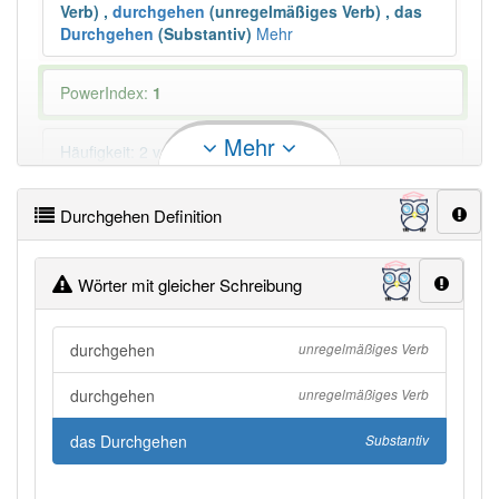
Verb)
,
durchgehen
(unregelmäßiges Verb)
,
das
Durchgehen
(Substantiv)
Mehr
PowerIndex:
1
Mehr
Häufigkeit: 2 von 10
Wörter mit Endung
-durchgehen
aber mit einem
Durchgehen Definition
anderen Artikel: -1
Wörter mit gleicher Schreibung
96% unserer Spielapp-Nutzer haben den Artikel
korrekt erraten.
durchgehen
unregelmäßiges Verb
durchgehen
unregelmäßiges Verb
das Durchgehen
Substantiv