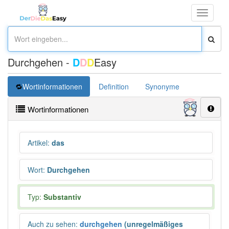
Toggle
navigati
Durchgehen -
D
D
D
Easy
Wortinformationen
Definition
Synonyme
Wortinformationen
Artikel
:
das
Wort
:
Durchgehen
Typ:
Substantiv
Auch zu sehen
:
durchgehen
(unregelmäßiges