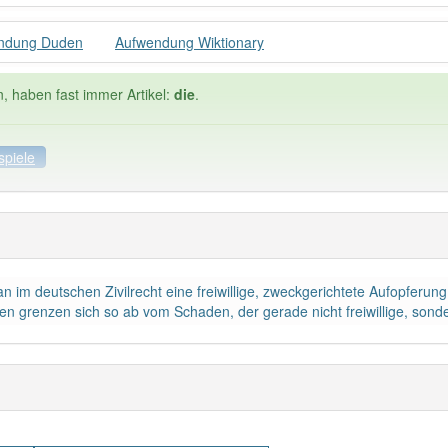
ndung Duden
Aufwendung Wiktionary
n, haben fast immer Artikel:
die
.
spiele
ele
Häufigkeit: 6 von 10
 im deutschen Zivilrecht eine freiwillige, zweckgerichtete Aufopferu
ndung
: 6
Wörter mit End
n grenzen sich so ab vom Schaden, der gerade nicht freiwillige, sond
 haben den Artikel korrekt erraten.