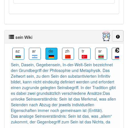
sein Wiki
ba
az
ar
de
zh
tr
sr
ru
Sein, Dasein, Gegebensein, In-der-Welt-Sein bezeichnet
den Grundbegriff der Philosophie und Metaphysik. Das
Zeitwort sein, zu dem Sein den substantivierten Infinitiv
bildet, kann nicht eindeutig definiert werden und erfordert
einen zugrunde gelegten Seinsbegriff. In der Tradition gibt
es dabei zwei grundsätzlich verschiedene Ansätze:Das
univoke Seinsverständnis: Sein ist das Merkmal, was allen
Seienden nach Abzug der jeweils individuellen
Eigenschaften immer noch gemeinsam ist (Entität).
Das analoge Seinsverständnis: Sein ist das, was „allem“
zukommt, der Gegenbegriff zum Sein ist das Nichts, da