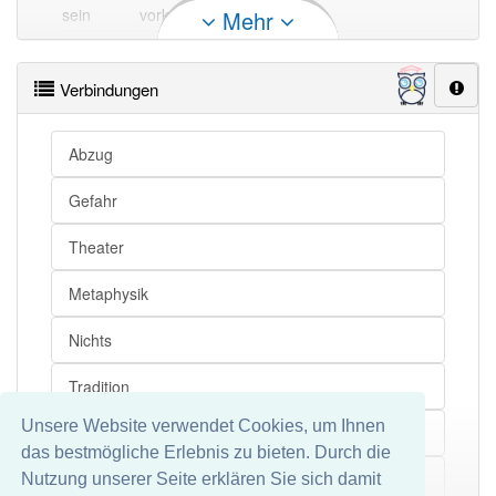
sein
vorkommen
Mehr
sein
sich befinden
Verbindungen
sein
der/die/das ihm gehörende
Abzug
sein
der/die/das Seinige
Gefahr
sein
seine
Theater
Metaphysik
sein
figurieren (als)
sein
gestalten
Nichts
sein
zu sehen sein als
Tradition
sein
auftreten in der Rolle (des ...)
Unsere Website verwendet Cookies, um Ihnen
Dasein
sein
mimen
das bestmögliche Erlebnis zu bieten. Durch die
sein
in der Rolle (...) auf der Bühne stehen
Sein
Nutzung unserer Seite erklären Sie sich damit
Mehr