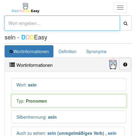
Toggle
navigati
sein -
D
D
D
Easy
Wortinformationen
Definition
Synonyme
Übersetz
Wortinformationen
Wort
:
sein
Typ:
Pronomen
Silbentrennung
:
sein
Auch zu sehen
:
sein
(unregelmäßiges Verb)
,
sein