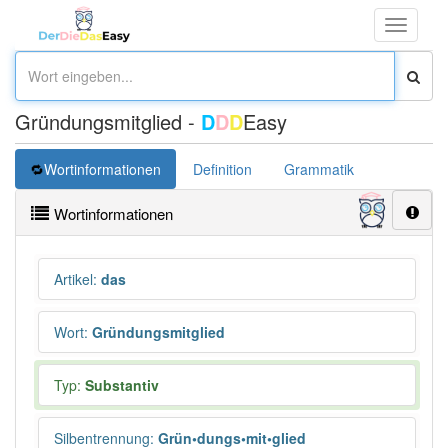
Toggle
navigati
Gründungsmitglied -
D
D
D
Easy
Wortinformationen
Definition
Grammatik
Synonym
Wortinformationen
Artikel
:
das
Wort
:
Gründungsmitglied
Typ:
Substantiv
Silbentrennung
:
Grün•dungs•mit•glied