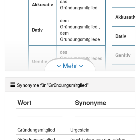
99% unserer Spielapp-Nutzer haben den Artikel
das
Akkusativ
korrekt erraten.
Gründungsmitglied
Akkusativ
dem
Gründungsmitglied ,
Dativ
dem
Dativ
Gründungsmitgliede
des
Genitiv
Gründungsmitgliedes
Genitiv
Mehr
, des
Gründungsmitglieds
Synonyme für "Gründungsmitglied"
Wort
Synonyme
Gründungsmitglied
Urgestein
Gründungsmitglied
(noch) einer von den ersten