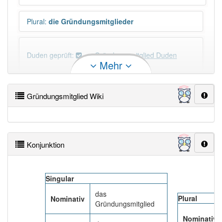
Plural
:
die Gründungsmitglieder
Duden geprüft:
Gründungsmitglied Duden
Mehr
Gründungsmitglied Wiktionary
Gründungsmitglied Wiki
PowerIndex:
5
Häufigkeit: 4 von 10
Konjunktion
Wörter mit Endung
-gründungsmitglied
: 1
Singular
Wörter mit Endung
-gründungsmitglied
aber mit
das
einem anderen Artikel
das
: 0
Plural
Nominativ
Gründungsmitglied
Nominativ