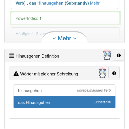
Verb)
,
das
Hinausgehen
(Substantiv)
Mehr
PowerIndex:
1
Häufigkeit: 2 von 10
Mehr
Wörter mit Endung
-hinausgehen
aber mit einem
anderen Artikel: -1
Hinausgehen Definition
98% unserer Spielapp-Nutzer haben den Artikel
Wörter mit gleicher Schreibung
korrekt erraten.
hinausgehen
unregelmäßiges Verb
das Hinausgehen
Substantiv