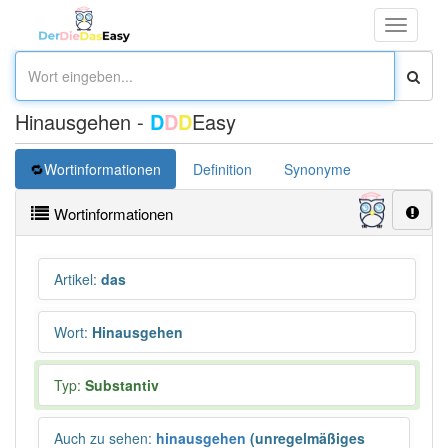
Toggle
navigati
Hinausgehen -
D
D
D
Easy
Wortinformationen
Definition
Synonyme
Wortinformationen
Artikel
:
das
Wort
:
Hinausgehen
Typ:
Substantiv
Auch zu sehen
:
hinausgehen
(unregelmäßiges