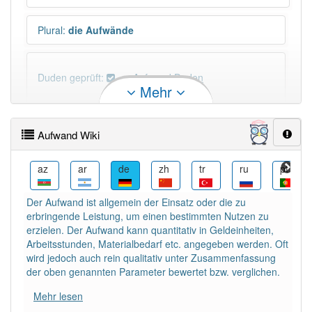
Plural
:
die Aufwände
Duden geprüft:
Aufwand Duden
Mehr
Aufwand Wiktionary
Aufwand Wiki
PowerIndex:
1 441
bn
az
ar
de
zh
tr
ru
pt
Häufigkeit: 6 von 10
Der Aufwand ist allgemein der Einsatz oder die zu
erbringende Leistung, um einen bestimmten Nutzen zu
Wörter mit Endung
-aufwand
: 16
erzielen. Der Aufwand kann quantitativ in Geldeinheiten,
Arbeitsstunden, Materialbedarf etc. angegeben werden. Oft
wird jedoch auch rein qualitativ unter Zusammenfassung
Wörter mit Endung
-aufwand
aber mit einem
der oben genannten Parameter bewertet bzw. verglichen.
anderen Artikel
der
: 0
Mehr lesen