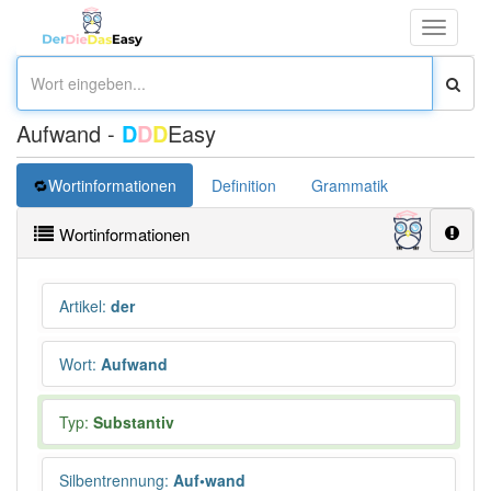
Toggle
navigati
Aufwand -
D
D
D
Easy
Wortinformationen
Definition
Grammatik
Synonym
Wortinformationen
Artikel
:
der
Wort
:
Aufwand
Typ:
Substantiv
Silbentrennung
:
Auf•wand