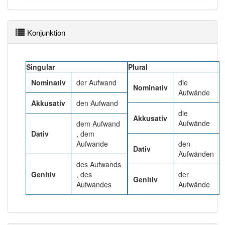
87% unserer Spielapp-Nutzer haben den Artikel
korrekt erraten.
Konjunktion
Singular
Plural
Nominativ
der Aufwand
die
Nominativ
Aufwände
Akkusativ
den Aufwand
die
Akkusativ
Aufwände
dem Aufwand
Dativ
, dem
Aufwande
den
Dativ
Aufwänden
des Aufwands
Genitiv
, des
der
Genitiv
Aufwandes
Aufwände