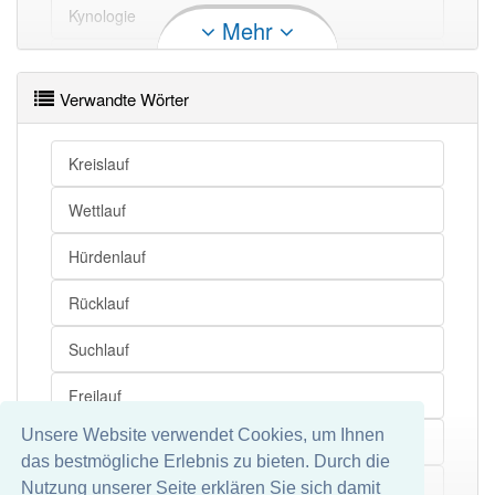
Lauf
Strom
Kynologie
Mehr
Tonleiter
Verwandte Wörter
Lauf
Wettlaufen
Rutscher
Lauf
Wettrennen (um)
Extremität
Kreislauf
Lauf
Wettlauf
Ganzton
Lauf
Rennen
Wettlauf
Lauf
Spurt
Abfahrtslauf
Hürdenlauf
Lauf
Sprint
Gleiter
Rücklauf
Lauf openthesaurus
Abfolge
Suchlauf
Gang
Freilauf
Projektil
Unsere Website verwendet Cookies, um Ihnen
Wasserlauf
das bestmögliche Erlebnis zu bieten. Durch die
Durchgang
Arbeitsablauf
Nutzung unserer Seite erklären Sie sich damit