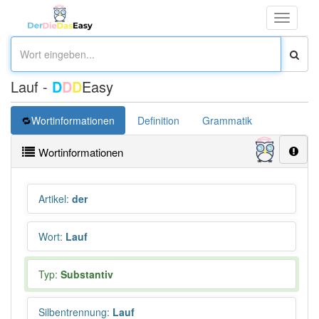
Toggle
navigati
Lauf -
D
D
D
Easy
Wortinformationen
Definition
Grammatik
Synonym
Wortinformationen
Artikel
:
der
Wort
:
Lauf
Typ:
Substantiv
Silbentrennung
:
Lauf