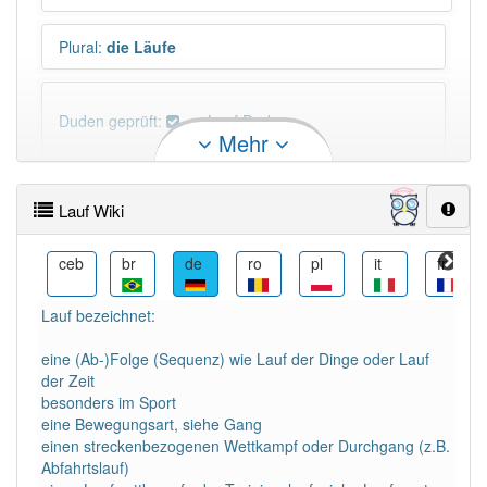
Plural
:
die Läufe
Duden geprüft:
Lauf Duden
Mehr
Lauf Wiktionary
Lauf Wiki
×
Wörter, die mit "-
uf
" enden, haben fast immer
Artikel:
der
.
eo
ceb
br
de
ro
pl
it
fr
Lauf bezeichnet:
DER:
388
DIE:
0
eine (Ab-)Folge (Sequenz) wie Lauf der Dinge oder Lauf
DAS:
4
Ausnahmen
der Zeit
Beispiele
besonders im Sport
eine Bewegungsart, siehe Gang
einen streckenbezogenen Wettkampf oder Durchgang (z.B.
PowerIndex:
8 641
Abfahrtslauf)