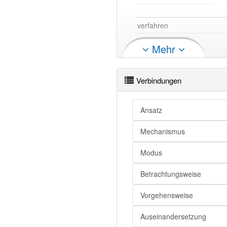
verfahren
verfahren
Mehr
verfahren
verfahren
Verbindungen
verfahren
verfahren
Ansatz
verfahren
Mechanismus
verfahren
Modus
Betrachtungsweise
Verfahren
Verfahren
Vorgehensweise
Verfahren
Auseinandersetzung