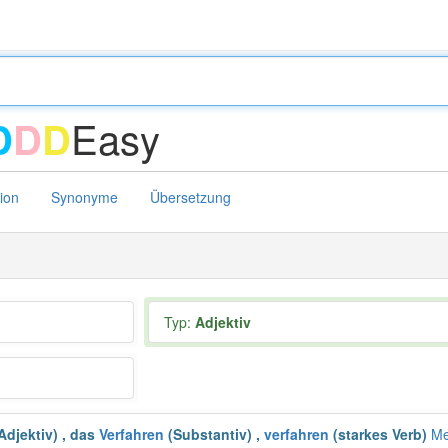
Easy
D
D
D
tion
Synonyme
Übersetzung
Typ:
Adjektiv
Adjektiv)
,
das
Verfahren
(Substantiv)
,
verfahren
(starkes Verb)
Me