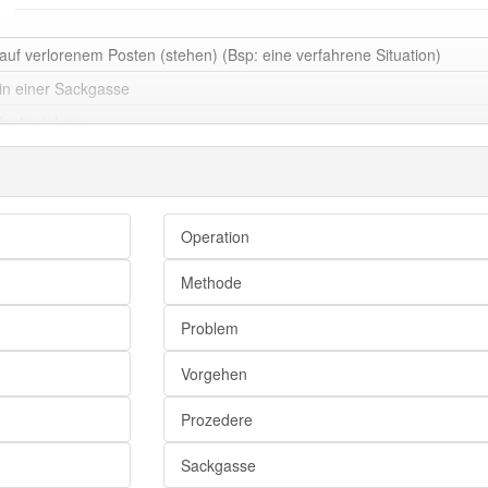
auf verlorenem Posten (stehen) (Bsp: eine verfahrene Situation)
in einer Sackgasse
festgefahren
verbaut
chancenlos
aussichtslos
Operation
hoffnungslos
Methode
ausweglos
Problem
Vorgehen
Arbeitsgang
Operation
Prozedere
Arbeitsvorgang
Sackgasse