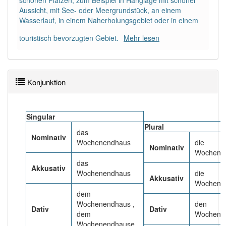
schönen Plätzen, zum Beispiel in Hanglage mit schöner
87% unserer Spielapp-Nutzer haben den Artikel
Aussicht, mit See- oder Meergrundstück, an einem
korrekt erraten.
Wasserlauf, in einem Naherholungsgebiet oder in einem
touristisch bevorzugten Gebiet.
Mehr lesen
Konjunktion
Singular
Plural
das
Nominativ
Wochenendhaus
die
Nominativ
Wochene
das
Akkusativ
Wochenendhaus
die
Akkusativ
Wochene
dem
Wochenendhaus ,
den
Dativ
Dativ
dem
Wochene
Wochenendhause