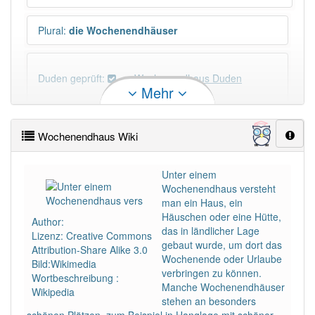
Plural
:
die Wochenendhäuser
Duden geprüft:
Wochenendhaus Duden
Mehr
Wochenendhaus Wiktionary
Wochenendhaus Wiki
PowerIndex:
9
Unter einem
Wochenendhaus versteht
Häufigkeit: 4 von 10
man ein Haus, ein
Häuschen oder eine Hütte,
Author:
Wörter mit Endung
-wochenendhaus
: 1
das in ländlicher Lage
Lizenz: Creative Commons
gebaut wurde, um dort das
Attribution-Share Alike 3.0
Wochenende oder Urlaube
Bild:Wikimedia
Wörter mit Endung
-wochenendhaus
aber mit
verbringen zu können.
Wortbeschreibung :
einem anderen Artikel
das
: 0
Manche Wochenendhäuser
Wikipedia
stehen an besonders