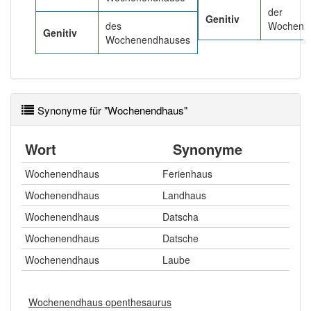
der
Genitiv
des
Wochene
Genitiv
Wochenendhauses
Synonyme für "Wochenendhaus"
Wort
Synonyme
Wochenendhaus
Ferienhaus
Wochenendhaus
Landhaus
Wochenendhaus
Datscha
Wochenendhaus
Datsche
Wochenendhaus
Laube
Wochenendhaus openthesaurus