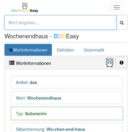
Toggle
navigati
Wochenendhaus -
D
D
D
Easy
Wortinformationen
Definition
Grammatik
Synonym
Wortinformationen
Artikel
:
das
Wort
:
Wochenendhaus
Typ:
Substantiv
Silbentrennung
:
Wo•chen•end•haus