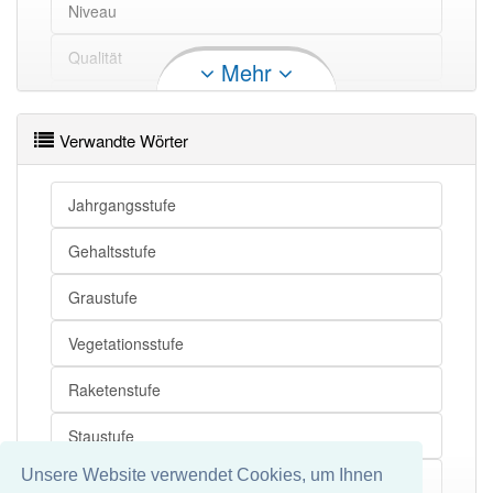
Niveau
Stufe
Stand
Qualität
Stufe
Rang
Mehr
Stufe
Qualität
Station
Stufe
Klasse
Verwandte Wörter
Entwicklungsabschnitt
Stufe
Grad
Pegel
Jahrgangsstufe
Periode
Gehaltsstufe
Stufe
Schritt
Abschnitt
Stufe
Phase
Graustufe
Stufe
Abschnitt
Level
Vegetationsstufe
Stadium
Raketenstufe
Stufe openthesaurus
Entwicklungsstadium
Staustufe
Entwicklungsphase
Unsere Website verwendet Cookies, um Ihnen
Geheimhaltungsstufe