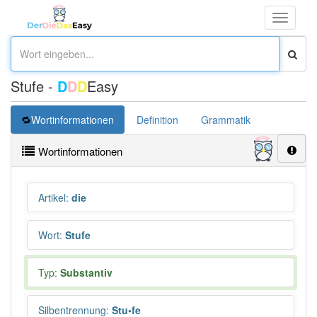
Toggle
navigati
Stufe -
D
D
D
Easy
Wortinformationen
Definition
Grammatik
Synonym
Wortinformationen
Artikel
:
die
Wort
:
Stufe
Typ:
Substantiv
Silbentrennung
:
Stu•fe