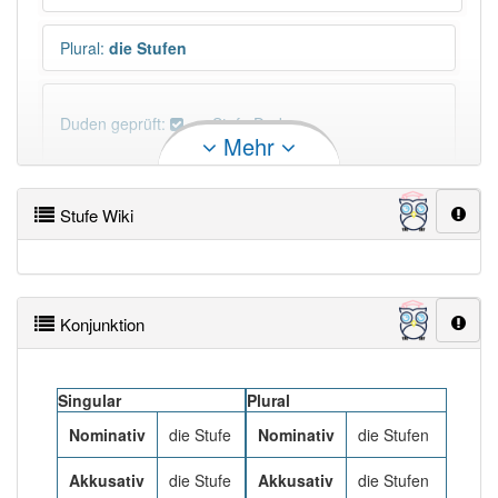
Plural
:
die Stufen
Duden geprüft:
Stufe Duden
Mehr
Stufe Wiktionary
Stufe Wiki
PowerIndex:
8 317
Häufigkeit: 6 von 10
Konjunktion
Wörter mit Endung
-stufe
: 66
Singular
Plural
Wörter mit Endung
-stufe
aber mit einem anderen
Nominativ
die Stufe
Nominativ
die Stufen
Artikel
die
: 0
Akkusativ
die Stufe
Akkusativ
die Stufen