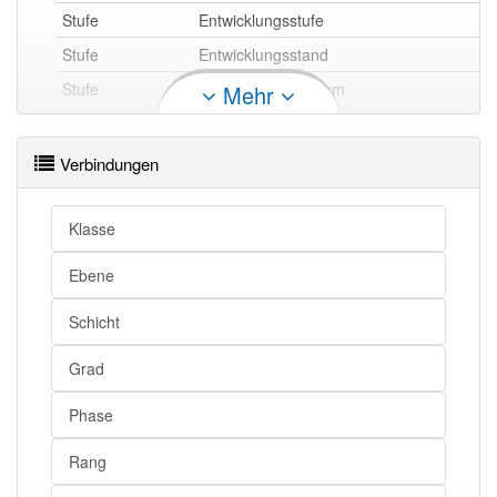
Stufe
Entwicklungsstufe
Stufe
Entwicklungsstand
Stufe
Entwicklungsstadium
Mehr
Stufe
Entwicklungsphase
Stufe
Entwicklungsabschnitt
Verbindungen
Stufe
Abschnitt
Stufe
Phase
Klasse
Ebene
Stufe
Pegel
Schicht
Stufe
Niveau
Grad
Stufe
Höhe
Phase
Stufe
Level
Stufe
Schicht
Rang
Stufe
Ebene