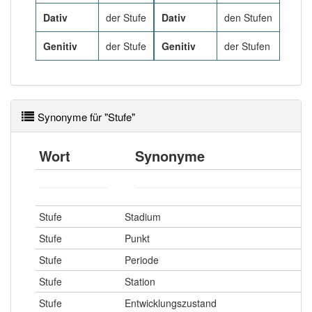
97% unserer Spielapp-Nutzer haben den Artikel
korrekt erraten.
Dativ
der Stufe
Dativ
den Stufen
Genitiv
der Stufe
Genitiv
der Stufen
Synonyme für "Stufe"
Wort
Synonyme
Stufe
Stadium
Stufe
Punkt
Stufe
Periode
Stufe
Station
Stufe
Entwicklungszustand